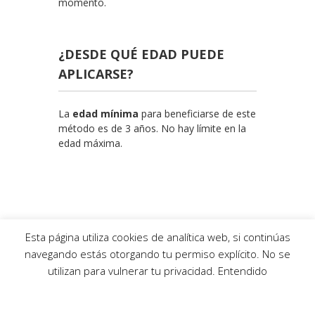
momento.
¿DESDE QUÉ EDAD PUEDE
APLICARSE?
La
edad mínima
para beneficiarse de este
método es de 3 años. No hay límite en la
edad máxima.
Esta página utiliza cookies de analítica web, si continúas
Calle Teodosio, 11 - Bajo B
navegando estás otorgando tu permiso explícito. No se
41002 - Sevilla
utilizan para vulnerar tu privacidad.
Entendido
Teléfonos: 955 263 920 - 609 222 578
email: info@silogiaorienta.com