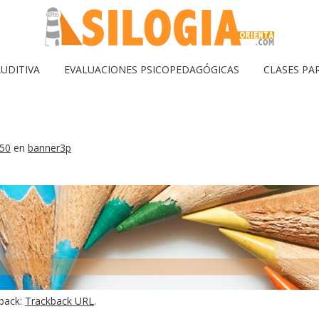
UDITIVA
EVALUACIONES PSICOPEDAGÓGICAS
CLASES PA
250
en
banner3p
kback:
Trackback URL
.